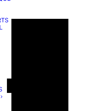
RTS
L
S