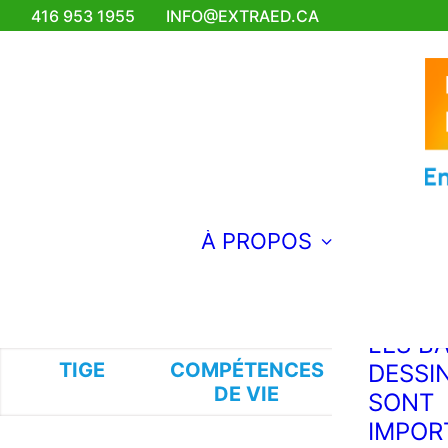
416 953 1955
INFO@EXTRAED.CA
ÉMERG
EXTRA
ENSEI
FRANÇ
BRAVO
FAIRE 
MUSIQ
POUR 
À PROPOS
MOND
L'ENT
POURQ
LES B
TIGE
COMPÉTENCES
ARTS VISU
DESSI
DE VIE
SONT
IMPOR