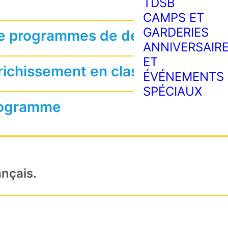
TDSB
CAMPS ET
GARDERIES
e programmes de déjeuner et par
ANNIVERSAIR
ET
nrichissement en classe
ÉVÉNEMENTS
SPÉCIAUX
programme
ançais.