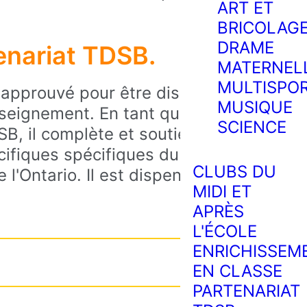
ART ET
BRICOLAG
DRAME
nariat TDSB.
MATERNEL
MULTISPO
approuvé pour être dispensé en
MUSIQUE
nseignement. En tant que
SCIENCE
, il complète et soutient des
écifiques spécifiques du programme
CLUBS DU
'Ontario. Il est dispensé de la 4e
MIDI ET
APRÈS
L'ÉCOLE
ENRICHISSEM
EN CLASSE
PARTENARIAT