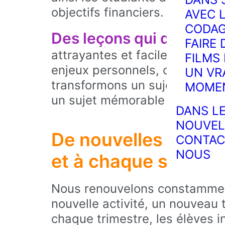
objectifs financiers.
AVEC 
CODAG
Des leçons qui durent.
Av
FAIRE 
attrayantes et faciles à compr
FILMS
enjeux personnels, comme not
UN VR
transformons un sujet qui pou
MOME
un sujet mémorable et inspira
DANS L
NOUVEL
De nouvelles expér
CONTAC
NOUS
et à chaque semestr
Nous renouvelons constammen
nouvelle activité, un nouveau
chaque trimestre, les élèves i