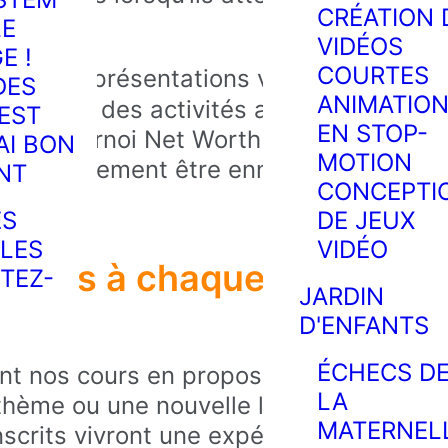
CRÉATION 
LE
VIDÉOS
E !
COURTES
ec des présentations visuelles
DES
ANIMATIO
endre et des activités avec des
 EST
EN STOP-
re « Tournoi Net Worth », nous
AI BON
MOTION
rrait autrement être ennuyeux en
NT
CONCEPTI
nt.
ES
DE JEUX
LES
VIDÉO
iences à chaque cours
TEZ-
JARDIN
e !
D'ENFANTS
ÉCHECS D
t nos cours en proposant une
LA
 thème ou une nouvelle leçon. À
MATERNEL
nscrits vivront une expérience