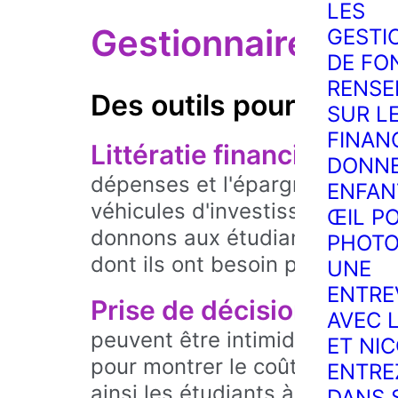
LES
Gestionnaires mo
GESTI
DE FO
RENSE
Des outils pour votre a
SUR L
FINAN
Littératie financière.
Des 
DONNE
dépenses et l'épargne aux c
ENFAN
véhicules d'investissement et
ŒIL P
donnons aux étudiants les pri
PHOTO
dont ils ont besoin pour planifi
UNE
ENTRE
Prise de décision habilit
AVEC 
peuvent être intimidantes. No
ET NI
pour montrer le coût/bénéfice
ENTRE
ainsi les étudiants à prendre l
DANS 