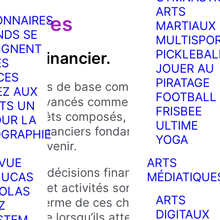
ARTS
nétaires
ONNAIRES
MARTIAUX
NDS SE
MULTISPO
IGNENT
PICKLEBAL
venir financier.
ES
JOUER AU
CES
PIRATAGE
principes de base comme les
Z AUX
FOOTBALL
oncepts avancés comme les
TS UN
FRISBEE
 les intérêts composés, nous
OUR LA
ULTIME
ncipes financiers fondamentaux
GRAPHIE
YOGA
er leur avenir.
VUE
ARTS
ée.
Les décisions financières
LUCAS
MÉDIATIQUE
s leçons et activités sont conçues
COLAS
ARTS
 à long terme de ces choix, aidant
Z
DIGITAUX
e contrôle lorsqu’ils atteignent leurs
STEM