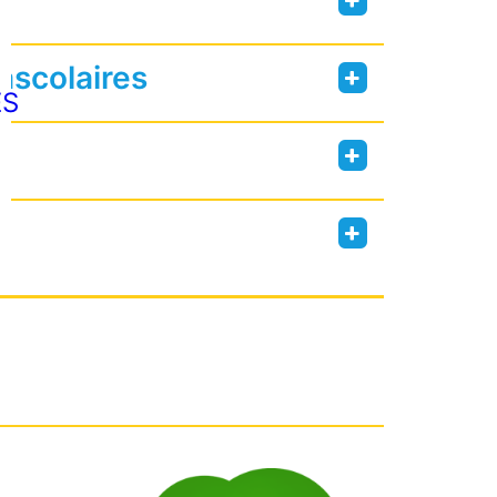
ascolaires
ES