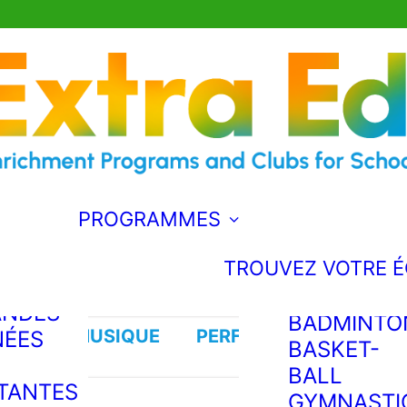
MUSIQUE
ENTS
UKULÉLÉ
 ED
GNE LE
PERFORMAN
AIS?
!
DRAME
DE LA
FOOTBALL
UE
LA MAGIE
QUE LE
THÉÂTRE
PROGRAMMES
E
MUSICAL
ENDE
TROUVEZ VOTRE 
ATHLÉTISME
UOI
ANDES
BADMINTO
ELS
MUSIQUE
PERFORMANCE
A
NÉES
BASKET-
MÉDI
BALL
TANTES
GYMNASTI