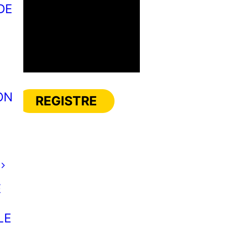
DE
N
ON
REGISTRE
E
LE